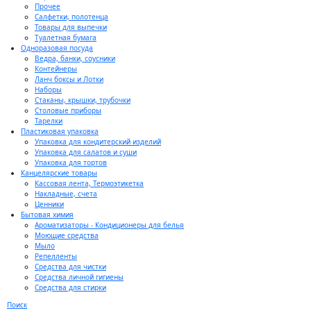
Прочее
Салфетки, полотенца
Товары для выпечки
Туалетная бумага
Одноразовая посуда
Ведра, банки, соусники
Контейнеры
Ланч боксы и Лотки
Наборы
Стаканы, крышки, трубочки
Столовые приборы
Тарелки
Пластиковая упаковка
Упаковка для кондитерский изделий
Упаковка для салатов и суши
Упаковка для тортов
Канцелярские товары
Кассовая лента, Термоэтикетка
Накладные, счета
Ценники
Бытовая химия
Ароматизаторы - Кондиционеры для белья
Моющие средства
Мыло
Репелленты
Средства для чистки
Средства личной гигиены
Средства для стирки
Поиск