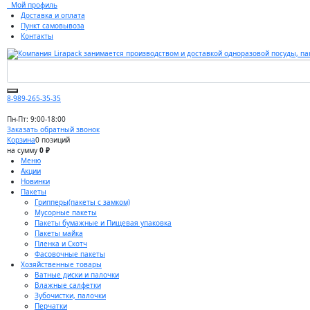
Мой профиль
Доставка и оплата
Пункт самовывоза
Контакты
8-989-265-35-35
Пн-Пт: 9:00-18:00
Заказать обратный звонок
Корзина
0 позиций
на сумму
0 ₽
Меню
Акции
Новинки
Пакеты
Грипперы(пакеты с замком)
Мусорные пакеты
Пакеты бумажные и Пищевая упаковка
Пакеты майка
Пленка и Скотч
Фасовочные пакеты
Хозяйственные товары
Ватные диски и палочки
Влажные салфетки
Зубочистки, палочки
Перчатки