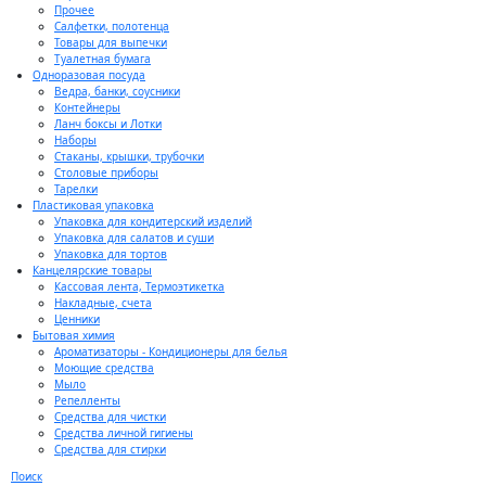
Прочее
Салфетки, полотенца
Товары для выпечки
Туалетная бумага
Одноразовая посуда
Ведра, банки, соусники
Контейнеры
Ланч боксы и Лотки
Наборы
Стаканы, крышки, трубочки
Столовые приборы
Тарелки
Пластиковая упаковка
Упаковка для кондитерский изделий
Упаковка для салатов и суши
Упаковка для тортов
Канцелярские товары
Кассовая лента, Термоэтикетка
Накладные, счета
Ценники
Бытовая химия
Ароматизаторы - Кондиционеры для белья
Моющие средства
Мыло
Репелленты
Средства для чистки
Средства личной гигиены
Средства для стирки
Поиск