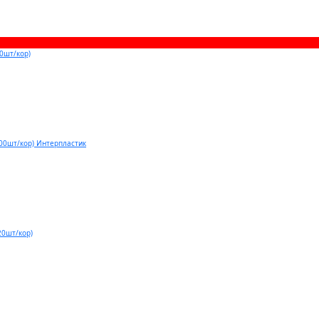
0шт/кор)
00шт/кор) Интерпластик
20шт/кор)