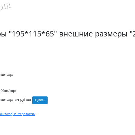
ры "195*115*65" внешние размеры "2
0шт/кор)
400шт/кор)
Купить
0шт/кор)
8.89 руб./шт.
0шт/кор) Интерпластик