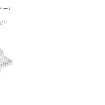
0шт/кор)