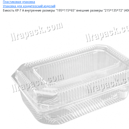
Пластиковая упаковка
Упаковка для кондитерский изделий
Емкость КР-7 А внутренние размеры "195*115*65" внешние размеры "215*135*72" (40