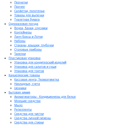
Перчатки
Прочее
Салфетки, полотенца
Товары для выпечки
Туалетная бумага
Одноразовая посуда
Ведра, банки, соусники
Контейнеры
Ланч боксы и Лотки
Наборы
Стаканы, крышки, трубочки
Столовые приборы
Тарелки
Пластиковая упаковка
Упаковка для кондитерский изделий
Упаковка для салатов и суши
Упаковка для тортов
Канцелярские товары
Кассовая лента, Термоэтикетка
Накладные, счета
Ценники
Бытовая химия
Ароматизаторы - Кондиционеры для белья
Моющие средства
Мыло
Репелленты
Средства для чистки
Средства личной гигиены
Средства для стирки