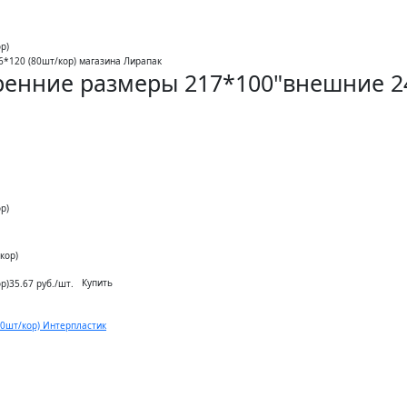
р)
ренние размеры 217*100"внешние 24
р)
кор)
Купить
р)
35.67 руб./шт.
0шт/кор) Интерпластик