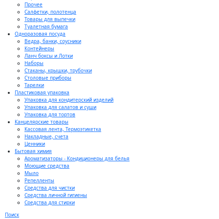
Прочее
Салфетки, полотенца
Товары для выпечки
Туалетная бумага
Одноразовая посуда
Ведра, банки, соусники
Контейнеры
Ланч боксы и Лотки
Наборы
Стаканы, крышки, трубочки
Столовые приборы
Тарелки
Пластиковая упаковка
Упаковка для кондитерский изделий
Упаковка для салатов и суши
Упаковка для тортов
Канцелярские товары
Кассовая лента, Термоэтикетка
Накладные, счета
Ценники
Бытовая химия
Ароматизаторы - Кондиционеры для белья
Моющие средства
Мыло
Репелленты
Средства для чистки
Средства личной гигиены
Средства для стирки
Поиск