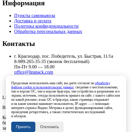
Информация
Пункты самовывоза
Доставка и оплата
Политика конфиденциальности
Обработка персональных данных
Контакты
г. Краснодар, пос. Победитель, ул. Быстрая, 11/1а
8-989-265-35-35 (звонок бесплатный)
Пн-Пт 9.00 — 18.00
office@lirapack.com
Посмотреть на карте
Продолжая использовать наш сайт, вы даете согласие на
обработку
файлов cookie и пользовательских данных
: сведения о местоположении;
тип и версия ОС; тип и версия браузера; тип устройства и разрешение его
экрана; источник, откуда пользователь пришел на сайт; с какого сайта или
Lirapack ©
2026 Все права защищены.
по какой рекламе; язык ОС и браузера; какие страницы открывает
и на какие кнопки нажимает пользователь; IP-адрес — с помощью
Все торговые марки принадлежат их владельцам
интернет-сервиса Яндекс.Метрика в целях функционирования сайта,
проведения ретаргетинга, а также статистических исследований
и обзоров.
Копирование составляющих частей сайта в какой бы то ни
было форме без разрешения владельца авторских прав
Принять
Отклонить
запрещено