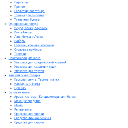
Перчатки
Прочее
Салфетки, полотенца
Товары для выпечки
Туалетная бумага
Одноразовая посуда
Ведра, банки, соусники
Контейнеры
Ланч боксы и Лотки
Наборы
Стаканы, крышки, трубочки
Столовые приборы
Тарелки
Пластиковая упаковка
Упаковка для кондитерский изделий
Упаковка для салатов и суши
Упаковка для тортов
Канцелярские товары
Кассовая лента, Термоэтикетка
Накладные, счета
Ценники
Бытовая химия
Ароматизаторы - Кондиционеры для белья
Моющие средства
Мыло
Репелленты
Средства для чистки
Средства личной гигиены
Средства для стирки