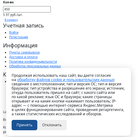
Кол-во:
5.97 руб./шт.
В корзину
Учетная запись
Войти
Регистрация
Информация
Пункты самовывоза
Доставка и оплата
Политика конфиденциальности
Обработка персональных данных
Контакты
Продолжая использовать наш сайт, вы даете согласие
на
обработку файлов cookie и пользовательских данных
:
г. Краснодар, пос. Победитель, ул. Быстрая, 11/1а
сведения о местоположении; тип и версия ОС; тип и версия
8-989-265-35-35 (звонок бесплатный)
браузера; тип устройства и разрешение его экрана; источник,
Пн-Пт 9.00 — 18.00
откуда пользователь пришел на сайт; с какого сайта или
office@lirapack.com
по какой рекламе; язык ОС и браузера; какие страницы
Посмотреть на карте
открывает и на какие кнопки нажимает пользователь; IP-
адрес — с помощью интернет-сервиса Яндекс.Метрика
в целях функционирования сайта, проведения ретаргетинга,
Lirapack ©
2026 Все права защищены.
а также статистических исследований и обзоров.
Все торговые марки принадлежат их владельцам
Принять
Отклонить
Копирование составляющих частей сайта в какой бы то ни было форме без
разрешения владельца авторских прав запрещено