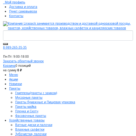
Мой профиль
Доставка и оплата
Пункт самовывоза
Контакты
8-989-265-35-35
Пн-Пт: 9:00-18:00
Заказать обратный звонок
Корзина
0 позиций
на сумму
0 ₽
Меню
Акции
Новинки
Пакеты
Грипперы(пакеты с замком)
Мусорные пакеты
Пакеты бумажные и Пищевая упаковка
Пакеты майка
Пленка и Скотч
Фасовочные пакеты
Хозяйственные товары
Ватные диски и палочки
Влажные салфетки
Зубочистки, палочки