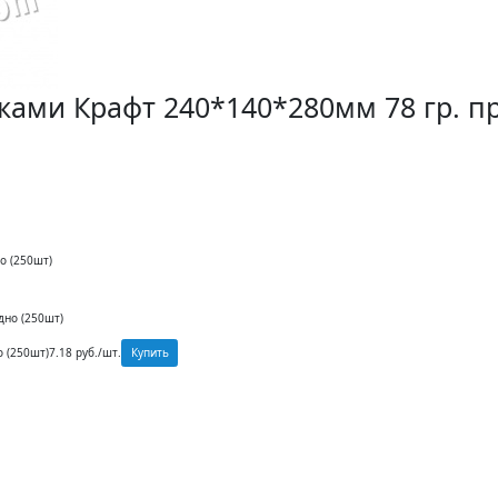
ами Крафт 240*140*280мм 78 гр. п
о (250шт)
дно (250шт)
Купить
 (250шт)
7.18 руб./шт.