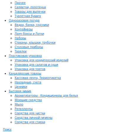
Прочее
Салфетки, полотенца
Товары для выпечки
Туалетная бумага
Одноразовая посуда
Ведра, банки, соусники
Контейнеры
Ланч боксы и Лотки
Наборы
Стаканы, крышки, трубочки
Столовые приборы
Тарелки
Пластиковая упаковка
Упаковка для кондитерский изделий
Упаковка для салатов и суши
Упаковка для тортов
Канцелярские товары
Кассовая лента, Термоэтикетка
Накладные, счета
Ценники
Бытовая химия
Ароматизаторы - Кондиционеры для белья
Моющие средства
Мыло
Репелленты
Средства для чистки
Средства личной гигиены
Средства для стирки
Поиск