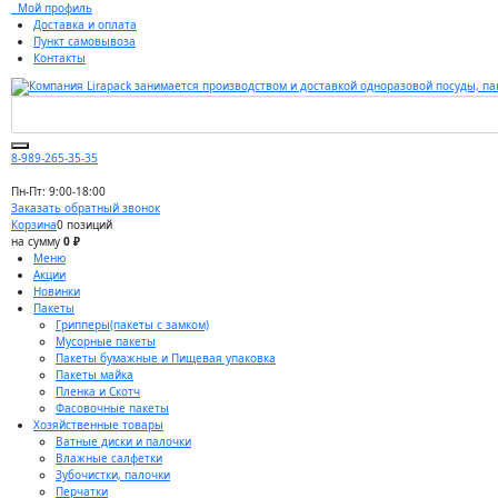
Мой профиль
Доставка и оплата
Пункт самовывоза
Контакты
8-989-265-35-35
Пн-Пт: 9:00-18:00
Заказать обратный звонок
Корзина
0 позиций
на сумму
0 ₽
Меню
Акции
Новинки
Пакеты
Грипперы(пакеты с замком)
Мусорные пакеты
Пакеты бумажные и Пищевая упаковка
Пакеты майка
Пленка и Скотч
Фасовочные пакеты
Хозяйственные товары
Ватные диски и палочки
Влажные салфетки
Зубочистки, палочки
Перчатки