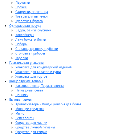
Перчатки
Прочее
Салфетки, полотенца
Товары для выпечки
Туалетная бумага
Одноразовая посуда
Ведра, банки, соусники
Контейнеры
Ланч боксы и Лотки
Наборы
Стаканы, крышки, трубочки
Столовые приборы
Тарелки
Пластиковая упаковка
Упаковка для кондитерский изделий
Упаковка для салатов и суши
Упаковка для тортов
Канцелярские товары
Кассовая лента, Термоэтикетка
Накладные, счета
Ценники
Бытовая химия
Ароматизаторы - Кондиционеры для белья
Моющие средства
Мыло
Репелленты
Средства для чистки
Средства личной гигиены
Средства для стирки