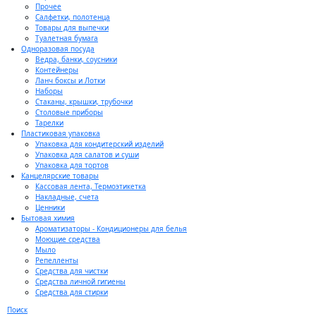
Прочее
Салфетки, полотенца
Товары для выпечки
Туалетная бумага
Одноразовая посуда
Ведра, банки, соусники
Контейнеры
Ланч боксы и Лотки
Наборы
Стаканы, крышки, трубочки
Столовые приборы
Тарелки
Пластиковая упаковка
Упаковка для кондитерский изделий
Упаковка для салатов и суши
Упаковка для тортов
Канцелярские товары
Кассовая лента, Термоэтикетка
Накладные, счета
Ценники
Бытовая химия
Ароматизаторы - Кондиционеры для белья
Моющие средства
Мыло
Репелленты
Средства для чистки
Средства личной гигиены
Средства для стирки
Поиск