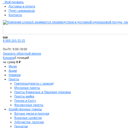
Мой профиль
Доставка и оплата
Пункт самовывоза
Контакты
8-989-265-35-35
Пн-Пт: 9:00-18:00
Заказать обратный звонок
Корзина
0 позиций
на сумму
0 ₽
Меню
Акции
Новинки
Пакеты
Грипперы(пакеты с замком)
Мусорные пакеты
Пакеты бумажные и Пищевая упаковка
Пакеты майка
Пленка и Скотч
Фасовочные пакеты
Хозяйственные товары
Ватные диски и палочки
Влажные салфетки
Зубочистки, палочки
Перчатки