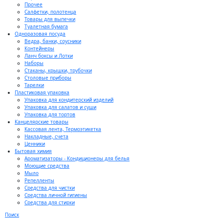
Прочее
Салфетки, полотенца
Товары для выпечки
Туалетная бумага
Одноразовая посуда
Ведра, банки, соусники
Контейнеры
Ланч боксы и Лотки
Наборы
Стаканы, крышки, трубочки
Столовые приборы
Тарелки
Пластиковая упаковка
Упаковка для кондитерский изделий
Упаковка для салатов и суши
Упаковка для тортов
Канцелярские товары
Кассовая лента, Термоэтикетка
Накладные, счета
Ценники
Бытовая химия
Ароматизаторы - Кондиционеры для белья
Моющие средства
Мыло
Репелленты
Средства для чистки
Средства личной гигиены
Средства для стирки
Поиск