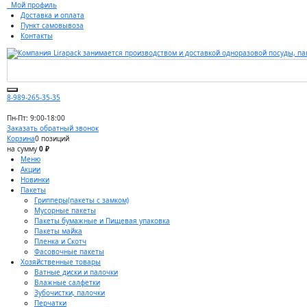
Мой профиль
Доставка и оплата
Пункт самовывоза
Контакты
8-989-265-35-35
Пн-Пт: 9:00-18:00
Заказать обратный звонок
Корзина
0 позиций
на сумму
0 ₽
Меню
Акции
Новинки
Пакеты
Грипперы(пакеты с замком)
Мусорные пакеты
Пакеты бумажные и Пищевая упаковка
Пакеты майка
Пленка и Скотч
Фасовочные пакеты
Хозяйственные товары
Ватные диски и палочки
Влажные салфетки
Зубочистки, палочки
Перчатки