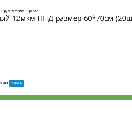
елый 12мкм ПНД размер 60*70см (20ш
Купить
уб./шт.