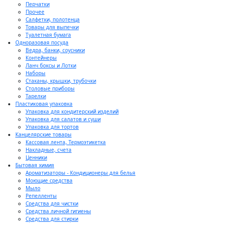
Перчатки
Прочее
Салфетки, полотенца
Товары для выпечки
Туалетная бумага
Одноразовая посуда
Ведра, банки, соусники
Контейнеры
Ланч боксы и Лотки
Наборы
Стаканы, крышки, трубочки
Столовые приборы
Тарелки
Пластиковая упаковка
Упаковка для кондитерский изделий
Упаковка для салатов и суши
Упаковка для тортов
Канцелярские товары
Кассовая лента, Термоэтикетка
Накладные, счета
Ценники
Бытовая химия
Ароматизаторы - Кондиционеры для белья
Моющие средства
Мыло
Репелленты
Средства для чистки
Средства личной гигиены
Средства для стирки