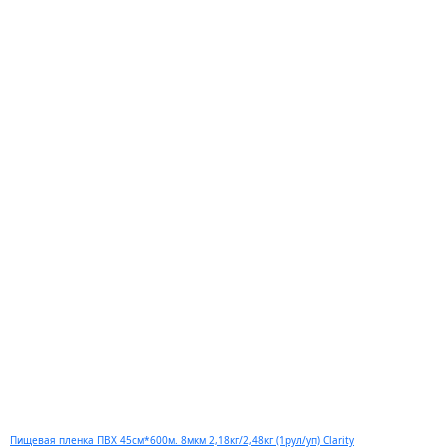
Пищевая пленка ПВХ 45см*600м. 8мкм 2,18кг/2,48кг (1рул/уп) Clarity