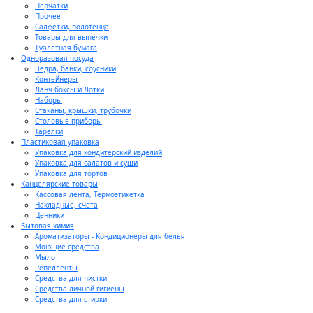
Перчатки
Прочее
Салфетки, полотенца
Товары для выпечки
Туалетная бумага
Одноразовая посуда
Ведра, банки, соусники
Контейнеры
Ланч боксы и Лотки
Наборы
Стаканы, крышки, трубочки
Столовые приборы
Тарелки
Пластиковая упаковка
Упаковка для кондитерский изделий
Упаковка для салатов и суши
Упаковка для тортов
Канцелярские товары
Кассовая лента, Термоэтикетка
Накладные, счета
Ценники
Бытовая химия
Ароматизаторы - Кондиционеры для белья
Моющие средства
Мыло
Репелленты
Средства для чистки
Средства личной гигиены
Средства для стирки