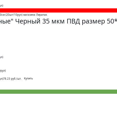
ул)
рные" Черный 35 мкм ПВД размер 50*
ул)
0рул)
Купить
ул)
78.23 руб./шт.