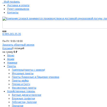
Мой профиль
Доставка и оплата
Пункт самовывоза
Контакты
8-989-265-35-35
Пн-Пт: 9:00-18:00
Заказать обратный звонок
Корзина
0 позиций
на сумму
0 ₽
Меню
Акции
Новинки
Пакеты
Грипперы(пакеты с замком)
Мусорные пакеты
Пакеты бумажные и Пищевая упаковка
Пакеты майка
Пленка и Скотч
Фасовочные пакеты
Хозяйственные товары
Ватные диски и палочки
Влажные салфетки
Зубочистки, палочки
Перчатки