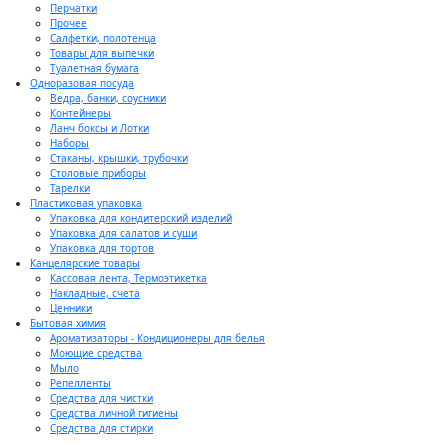
Перчатки
Прочее
Салфетки, полотенца
Товары для выпечки
Туалетная бумага
Одноразовая посуда
Ведра, банки, соусники
Контейнеры
Ланч боксы и Лотки
Наборы
Стаканы, крышки, трубочки
Столовые приборы
Тарелки
Пластиковая упаковка
Упаковка для кондитерский изделий
Упаковка для салатов и суши
Упаковка для тортов
Канцелярские товары
Кассовая лента, Термоэтикетка
Накладные, счета
Ценники
Бытовая химия
Ароматизаторы - Кондиционеры для белья
Моющие средства
Мыло
Репелленты
Средства для чистки
Средства личной гигиены
Средства для стирки