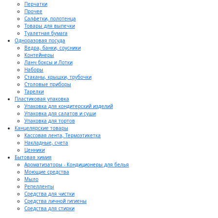
Перчатки
Прочее
Салфетки, полотенца
Товары для выпечки
Туалетная бумага
Одноразовая посуда
Ведра, банки, соусники
Контейнеры
Ланч боксы и Лотки
Наборы
Стаканы, крышки, трубочки
Столовые приборы
Тарелки
Пластиковая упаковка
Упаковка для кондитерский изделий
Упаковка для салатов и суши
Упаковка для тортов
Канцелярские товары
Кассовая лента, Термоэтикетка
Накладные, счета
Ценники
Бытовая химия
Ароматизаторы - Кондиционеры для белья
Моющие средства
Мыло
Репелленты
Средства для чистки
Средства личной гигиены
Средства для стирки