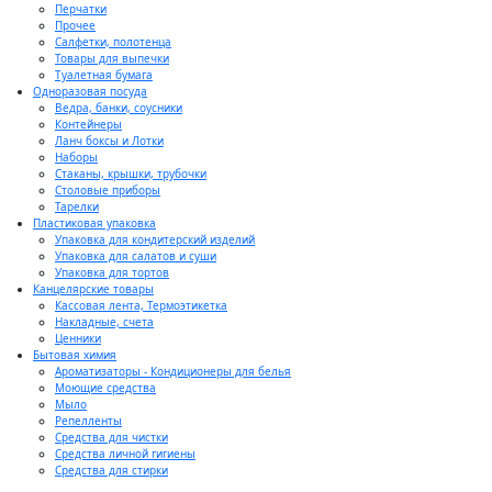
Перчатки
Прочее
Салфетки, полотенца
Товары для выпечки
Туалетная бумага
Одноразовая посуда
Ведра, банки, соусники
Контейнеры
Ланч боксы и Лотки
Наборы
Стаканы, крышки, трубочки
Столовые приборы
Тарелки
Пластиковая упаковка
Упаковка для кондитерский изделий
Упаковка для салатов и суши
Упаковка для тортов
Канцелярские товары
Кассовая лента, Термоэтикетка
Накладные, счета
Ценники
Бытовая химия
Ароматизаторы - Кондиционеры для белья
Моющие средства
Мыло
Репелленты
Средства для чистки
Средства личной гигиены
Средства для стирки