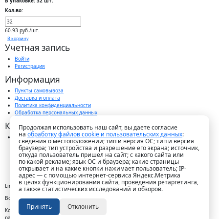
В упаковке: 32 шт.
Кол-во:
60.93 руб./шт.
В корзину
Учетная запись
Войти
Регистрация
Информация
Пункты самовывоза
Доставка и оплата
Политика конфиденциальности
Обработка персональных данных
Контакты
Продолжая использовать наш сайт, вы даете согласие
на
обработку файлов cookie и пользовательских данных
:
г. Краснодар, пос. Победитель, ул. Быстрая, 11/1а
сведения о местоположении; тип и версия ОС; тип и версия
8-989-265-35-35 (звонок бесплатный)
браузера; тип устройства и разрешение его экрана; источник,
Пн-Пт 9.00 — 18.00
откуда пользователь пришел на сайт; с какого сайта или
office@lirapack.com
по какой рекламе; язык ОС и браузера; какие страницы
Посмотреть на карте
открывает и на какие кнопки нажимает пользователь; IP-
адрес — с помощью интернет-сервиса Яндекс.Метрика
в целях функционирования сайта, проведения ретаргетинга,
Lirapack ©
2026 Все права защищены.
а также статистических исследований и обзоров.
Все торговые марки принадлежат их владельцам
Принять
Отклонить
Копирование составляющих частей сайта в какой бы то ни было форме без
разрешения владельца авторских прав запрещено