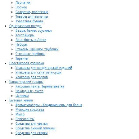
Перчатки
Прочее
Салфетки, полотенца
Товары для выпечки
Туалетная бумага
Одноразовая посуда
Ведра, банки, соусники
Контейнеры
Ланч боксы и Лотки
Наборы
Стаканы, крышки, трубочки
Столовые приборы
Тарелки
Пластиковая упаковка
Упаковка для кондитерский изделий
Упаковка для салатов и суши
Упаковка для тортов
Канцелярские товары
Кассовая лента, Термоэтикетка
Накладные, счета
Ценники
Бытовая химия
Ароматизаторы - Кондиционеры для белья
Моющие средства
Мыло
Репелленты
Средства для чистки
Средства личной гигиены
Средства для стирки