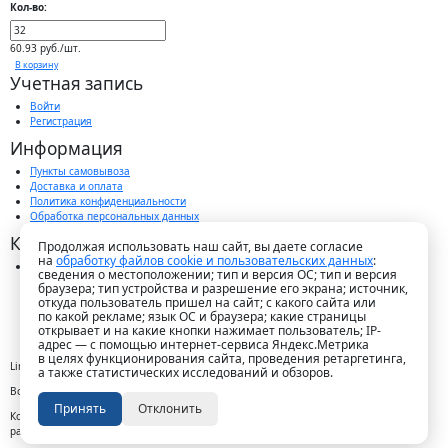
Кол-во:
60.93 руб./шт.
В корзину
Учетная запись
Войти
Регистрация
Информация
Пункты самовывоза
Доставка и оплата
Политика конфиденциальности
Обработка персональных данных
Контакты
Продолжая использовать наш сайт, вы даете согласие
на
обработку файлов cookie и пользовательских данных
:
г. Краснодар, пос. Победитель, ул. Быстрая, 11/1а
сведения о местоположении; тип и версия ОС; тип и версия
8-989-265-35-35 (звонок бесплатный)
браузера; тип устройства и разрешение его экрана; источник,
Пн-Пт 9.00 — 18.00
откуда пользователь пришел на сайт; с какого сайта или
office@lirapack.com
по какой рекламе; язык ОС и браузера; какие страницы
Посмотреть на карте
открывает и на какие кнопки нажимает пользователь; IP-
адрес — с помощью интернет-сервиса Яндекс.Метрика
в целях функционирования сайта, проведения ретаргетинга,
Lirapack ©
2026 Все права защищены.
а также статистических исследований и обзоров.
Все торговые марки принадлежат их владельцам
Принять
Отклонить
Копирование составляющих частей сайта в какой бы то ни было форме без
разрешения владельца авторских прав запрещено