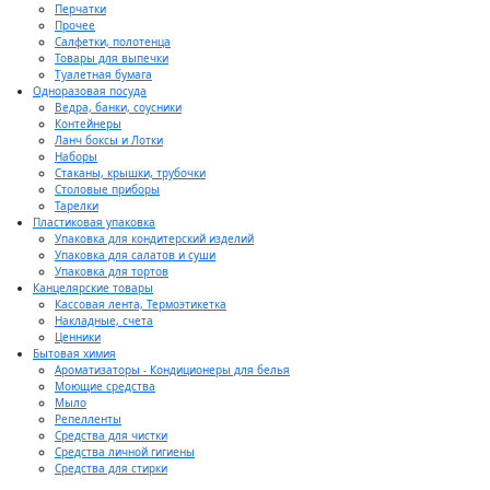
Перчатки
Прочее
Салфетки, полотенца
Товары для выпечки
Туалетная бумага
Одноразовая посуда
Ведра, банки, соусники
Контейнеры
Ланч боксы и Лотки
Наборы
Стаканы, крышки, трубочки
Столовые приборы
Тарелки
Пластиковая упаковка
Упаковка для кондитерский изделий
Упаковка для салатов и суши
Упаковка для тортов
Канцелярские товары
Кассовая лента, Термоэтикетка
Накладные, счета
Ценники
Бытовая химия
Ароматизаторы - Кондиционеры для белья
Моющие средства
Мыло
Репелленты
Средства для чистки
Средства личной гигиены
Средства для стирки