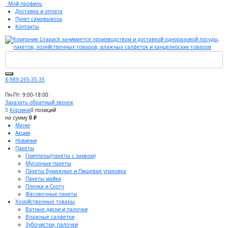
Мой профиль
Доставка и оплата
Пункт самовывоза
Контакты
8-989-265-35-35
Пн-Пт: 9:00-18:00
Заказать обратный звонок
Корзина
0 позиций
на сумму
0 ₽
Меню
Акции
Новинки
Пакеты
Грипперы(пакеты с замком)
Мусорные пакеты
Пакеты бумажные и Пищевая упаковка
Пакеты майка
Пленка и Скотч
Фасовочные пакеты
Хозяйственные товары
Ватные диски и палочки
Влажные салфетки
Зубочистки, палочки