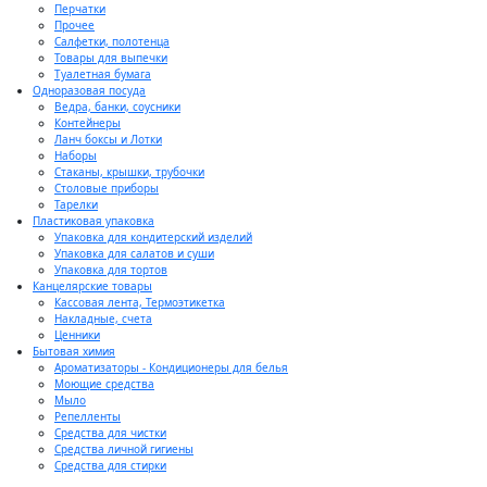
Перчатки
Прочее
Салфетки, полотенца
Товары для выпечки
Туалетная бумага
Одноразовая посуда
Ведра, банки, соусники
Контейнеры
Ланч боксы и Лотки
Наборы
Стаканы, крышки, трубочки
Столовые приборы
Тарелки
Пластиковая упаковка
Упаковка для кондитерский изделий
Упаковка для салатов и суши
Упаковка для тортов
Канцелярские товары
Кассовая лента, Термоэтикетка
Накладные, счета
Ценники
Бытовая химия
Ароматизаторы - Кондиционеры для белья
Моющие средства
Мыло
Репелленты
Средства для чистки
Средства личной гигиены
Средства для стирки