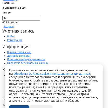
Наличие:
В упаковке: 32 шт.
Кол-во:
60.93 руб./шт.
В корзину
Учетная запись
Войти
Регистрация
Информация
Пункты самовывоза
Доставка и оплата
Политика конфиденциальности
Обработка персональных данных
Контакты
Продолжая использовать наш сайт, вы даете согласие
на
обработку файлов cookie и пользовательских данных
:
г. Краснодар, пос. Победитель, ул. Быстрая, 11/1а
сведения о местоположении; тип и версия ОС; тип и версия
8-989-265-35-35 (звонок бесплатный)
браузера; тип устройства и разрешение его экрана; источник,
Пн-Пт 9.00 — 18.00
откуда пользователь пришел на сайт; с какого сайта или
office@lirapack.com
по какой рекламе; язык ОС и браузера; какие страницы
Посмотреть на карте
открывает и на какие кнопки нажимает пользователь; IP-
адрес — с помощью интернет-сервиса Яндекс.Метрика
в целях функционирования сайта, проведения ретаргетинга,
Lirapack ©
2026 Все права защищены.
а также статистических исследований и обзоров.
Все торговые марки принадлежат их владельцам