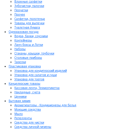
Влажные салфетки
Зубочистки, палочки
Перчатки
Прочее
Салфетки, полотенца
Товары для выпечки
Туалетная бумага
Одноразовая посуда
Ведра, банки, соусники
Контейнеры
Ланч боксы и Лотки
Наборы
Стаканы, крышки, трубочки
Столовые приборы
Тарелки
Пластиковая упаковка
Упаковка для кондитерский изделий
Упаковка для салатов и суши
Упаковка для тортов
Канцелярские товары
Кассовая лента, Термоэтикетка
Накладные, счета
Ценники
Бытовая химия
Ароматизаторы - Кондиционеры для белья
Моющие средства
Мыло
Репелленты
Средства для чистки
Средства личной гигиены