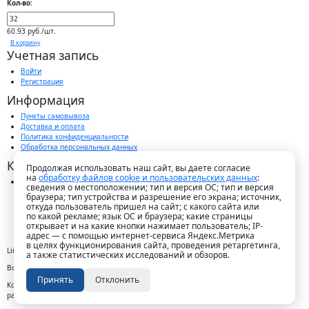
Кол-во:
60.93 руб./шт.
В корзину
Учетная запись
Войти
Регистрация
Информация
Пункты самовывоза
Доставка и оплата
Политика конфиденциальности
Обработка персональных данных
Контакты
Продолжая использовать наш сайт, вы даете согласие
на
обработку файлов cookie и пользовательских данных
:
г. Краснодар, пос. Победитель, ул. Быстрая, 11/1а
сведения о местоположении; тип и версия ОС; тип и версия
8-989-265-35-35 (звонок бесплатный)
браузера; тип устройства и разрешение его экрана; источник,
Пн-Пт 9.00 — 18.00
откуда пользователь пришел на сайт; с какого сайта или
office@lirapack.com
по какой рекламе; язык ОС и браузера; какие страницы
Посмотреть на карте
открывает и на какие кнопки нажимает пользователь; IP-
адрес — с помощью интернет-сервиса Яндекс.Метрика
в целях функционирования сайта, проведения ретаргетинга,
Lirapack ©
2026 Все права защищены.
а также статистических исследований и обзоров.
Все торговые марки принадлежат их владельцам
Принять
Отклонить
Копирование составляющих частей сайта в какой бы то ни было форме без
разрешения владельца авторских прав запрещено