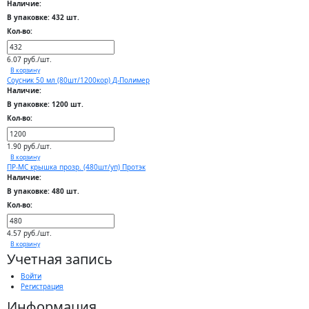
Наличие:
В упаковке: 432 шт.
Кол-во:
6.07 руб./шт.
В корзину
Соусник 50 мл (80шт/1200кор) Д-Полимер
Наличие:
В упаковке: 1200 шт.
Кол-во:
1.90 руб./шт.
В корзину
ПР-МС крышка прозр. (480шт/уп) Протэк
Наличие:
В упаковке: 480 шт.
Кол-во:
4.57 руб./шт.
В корзину
Учетная запись
Войти
Регистрация
Информация