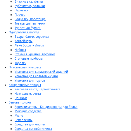
Влажные салфетки
Зубочистки, палочки
Перчатки
Прочее
Салфетки, полотенца
Товары для выпечки
Туалетная бумага
Одноразовая посуда
Ведра, банки, соусники
Контейнеры
Ланч боксы и Лотки
Наборы
Стаканы, крышки, трубочки
Столовые приборы
Тарелки
Пластиковая упаковка
Упаковка для кондитерский изделий
Упаковка для салатов и суши
Упаковка для тортов
Канцелярские товары
Кассовая лента, Термоэтикетка
Накладные, счета
Ценники
Бытовая химия
Ароматизаторы - Кондиционеры для белья
Моющие средства
Мыло
Репелленты
Средства для чистки
Средства личной гигиены