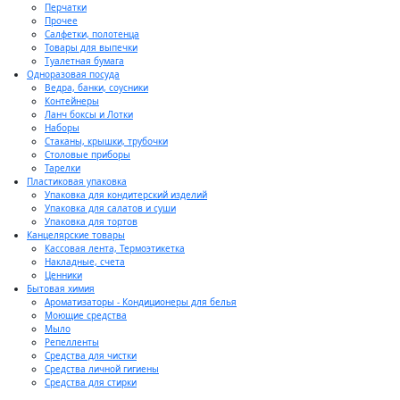
Перчатки
Прочее
Салфетки, полотенца
Товары для выпечки
Туалетная бумага
Одноразовая посуда
Ведра, банки, соусники
Контейнеры
Ланч боксы и Лотки
Наборы
Стаканы, крышки, трубочки
Столовые приборы
Тарелки
Пластиковая упаковка
Упаковка для кондитерский изделий
Упаковка для салатов и суши
Упаковка для тортов
Канцелярские товары
Кассовая лента, Термоэтикетка
Накладные, счета
Ценники
Бытовая химия
Ароматизаторы - Кондиционеры для белья
Моющие средства
Мыло
Репелленты
Средства для чистки
Средства личной гигиены
Средства для стирки