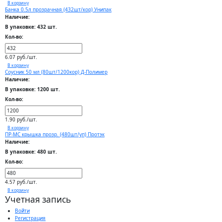
В корзину
Банка 0.5л прозрачная (432шт/кор) Унипак
Наличие:
В упаковке: 432 шт.
Кол-во:
6.07 руб./шт.
В корзину
Соусник 50 мл (80шт/1200кор) Д-Полимер
Наличие:
В упаковке: 1200 шт.
Кол-во:
1.90 руб./шт.
В корзину
ПР-МС крышка прозр. (480шт/уп) Протэк
Наличие:
В упаковке: 480 шт.
Кол-во:
4.57 руб./шт.
В корзину
Учетная запись
Войти
Регистрация