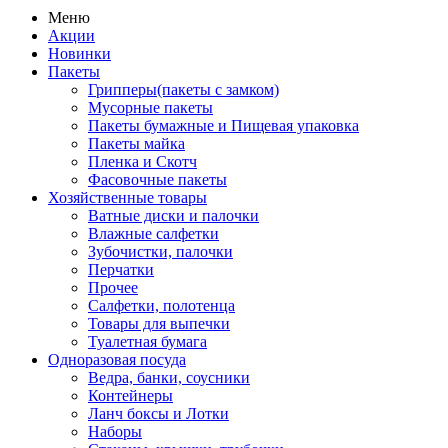
Меню
Акции
Новинки
Пакеты
Грипперы(пакеты с замком)
Мусорные пакеты
Пакеты бумажные и Пищевая упаковка
Пакеты майка
Пленка и Скотч
Фасовочные пакеты
Хозяйственные товары
Ватные диски и палочки
Влажные салфетки
Зубочистки, палочки
Перчатки
Прочее
Салфетки, полотенца
Товары для выпечки
Туалетная бумага
Одноразовая посуда
Ведра, банки, соусники
Контейнеры
Ланч боксы и Лотки
Наборы