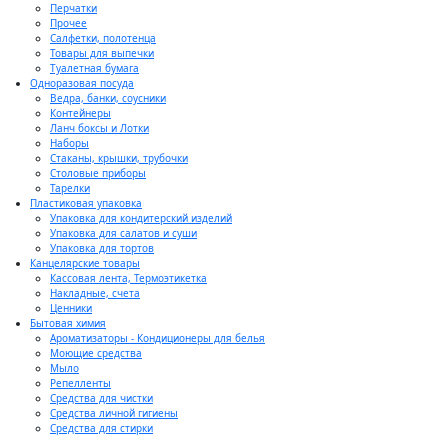
Перчатки
Прочее
Салфетки, полотенца
Товары для выпечки
Туалетная бумага
Одноразовая посуда
Ведра, банки, соусники
Контейнеры
Ланч боксы и Лотки
Наборы
Стаканы, крышки, трубочки
Столовые приборы
Тарелки
Пластиковая упаковка
Упаковка для кондитерский изделий
Упаковка для салатов и суши
Упаковка для тортов
Канцелярские товары
Кассовая лента, Термоэтикетка
Накладные, счета
Ценники
Бытовая химия
Ароматизаторы - Кондиционеры для белья
Моющие средства
Мыло
Репелленты
Средства для чистки
Средства личной гигиены
Средства для стирки