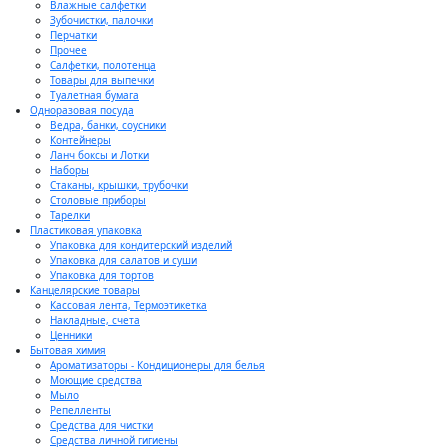
Влажные салфетки
Зубочистки, палочки
Перчатки
Прочее
Салфетки, полотенца
Товары для выпечки
Туалетная бумага
Одноразовая посуда
Ведра, банки, соусники
Контейнеры
Ланч боксы и Лотки
Наборы
Стаканы, крышки, трубочки
Столовые приборы
Тарелки
Пластиковая упаковка
Упаковка для кондитерский изделий
Упаковка для салатов и суши
Упаковка для тортов
Канцелярские товары
Кассовая лента, Термоэтикетка
Накладные, счета
Ценники
Бытовая химия
Ароматизаторы - Кондиционеры для белья
Моющие средства
Мыло
Репелленты
Средства для чистки
Средства личной гигиены