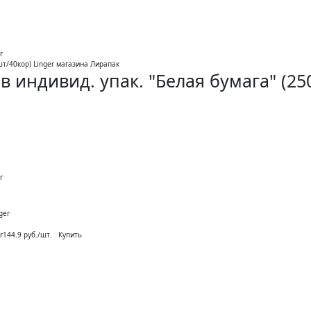
r
индивид. упак. "Белая бумага" (250
r
ger
Купить
r
144.9 руб./шт.