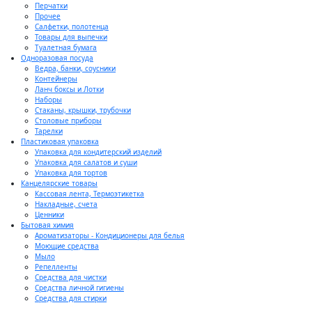
Перчатки
Прочее
Салфетки, полотенца
Товары для выпечки
Туалетная бумага
Одноразовая посуда
Ведра, банки, соусники
Контейнеры
Ланч боксы и Лотки
Наборы
Стаканы, крышки, трубочки
Столовые приборы
Тарелки
Пластиковая упаковка
Упаковка для кондитерский изделий
Упаковка для салатов и суши
Упаковка для тортов
Канцелярские товары
Кассовая лента, Термоэтикетка
Накладные, счета
Ценники
Бытовая химия
Ароматизаторы - Кондиционеры для белья
Моющие средства
Мыло
Репелленты
Средства для чистки
Средства личной гигиены
Средства для стирки