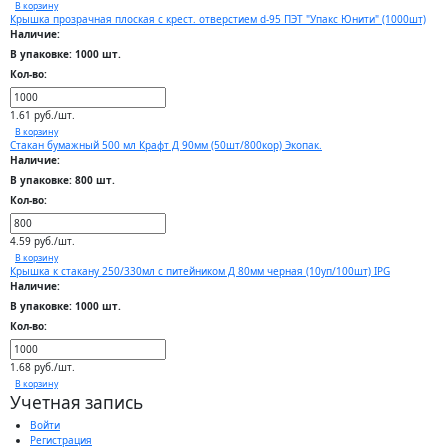
В корзину
Крышка прозрачная плоская с крест. отверстием d-95 ПЭТ "Упакс Юнити" (1000шт)
Наличие:
В упаковке: 1000 шт.
Кол-во:
1.61 руб./шт.
В корзину
Стакан бумажный 500 мл Крафт Д 90мм (50шт/800кор) Экопак.
Наличие:
В упаковке: 800 шт.
Кол-во:
4.59 руб./шт.
В корзину
Крышка к стакану 250/330мл с питейником Д 80мм черная (10уп/100шт) IPG
Наличие:
В упаковке: 1000 шт.
Кол-во:
1.68 руб./шт.
В корзину
Учетная запись
Войти
Регистрация