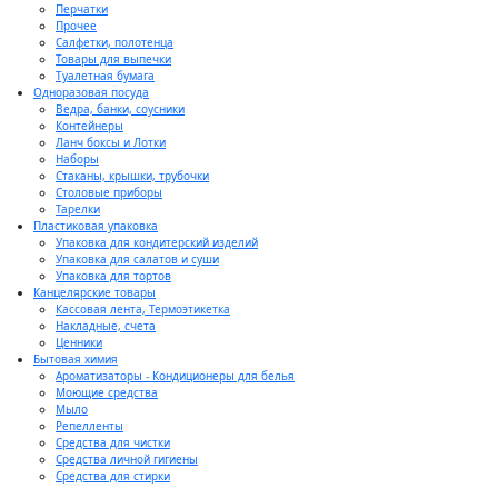
Перчатки
Прочее
Салфетки, полотенца
Товары для выпечки
Туалетная бумага
Одноразовая посуда
Ведра, банки, соусники
Контейнеры
Ланч боксы и Лотки
Наборы
Стаканы, крышки, трубочки
Столовые приборы
Тарелки
Пластиковая упаковка
Упаковка для кондитерский изделий
Упаковка для салатов и суши
Упаковка для тортов
Канцелярские товары
Кассовая лента, Термоэтикетка
Накладные, счета
Ценники
Бытовая химия
Ароматизаторы - Кондиционеры для белья
Моющие средства
Мыло
Репелленты
Средства для чистки
Средства личной гигиены
Средства для стирки