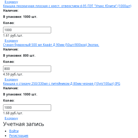
В корзину
Крышка прозрачная плоская с крест. отверстием d-95 ПЭТ "Упакс Юнити" (1000шт)
Наличие:
В упаковке: 1000 шт.
Кол-во:
1.61 руб./шт.
В корзину
Стакан бумажный 500 мл Крафт Д 90мм (50шт/800кор) Экопак.
Наличие:
В упаковке: 800 шт.
Кол-во:
4.59 руб./шт.
В корзину
Крышка к стакану 250/330мл с питейником Д 80мм черная (10уп/100шт) IPG
Наличие:
В упаковке: 1000 шт.
Кол-во:
1.68 руб./шт.
В корзину
Учетная запись
Войти
Регистрация