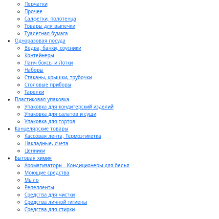
Перчатки
Прочее
Салфетки, полотенца
Товары для выпечки
Туалетная бумага
Одноразовая посуда
Ведра, банки, соусники
Контейнеры
Ланч боксы и Лотки
Наборы
Стаканы, крышки, трубочки
Столовые приборы
Тарелки
Пластиковая упаковка
Упаковка для кондитерский изделий
Упаковка для салатов и суши
Упаковка для тортов
Канцелярские товары
Кассовая лента, Термоэтикетка
Накладные, счета
Ценники
Бытовая химия
Ароматизаторы - Кондиционеры для белья
Моющие средства
Мыло
Репелленты
Средства для чистки
Средства личной гигиены
Средства для стирки