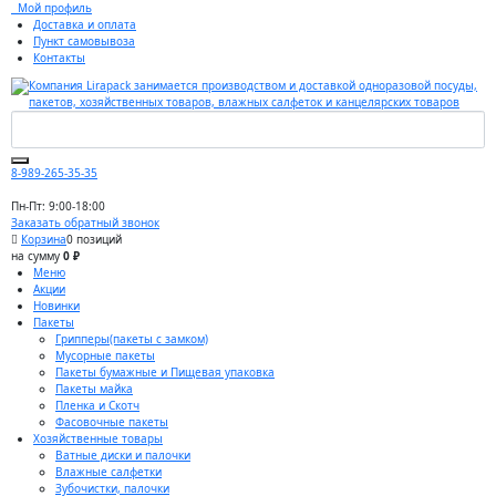
Мой профиль
Доставка и оплата
Пункт самовывоза
Контакты
8-989-265-35-35
Пн-Пт: 9:00-18:00
Заказать обратный звонок
Корзина
0 позиций
на сумму
0 ₽
Меню
Акции
Новинки
Пакеты
Грипперы(пакеты с замком)
Мусорные пакеты
Пакеты бумажные и Пищевая упаковка
Пакеты майка
Пленка и Скотч
Фасовочные пакеты
Хозяйственные товары
Ватные диски и палочки
Влажные салфетки
Зубочистки, палочки