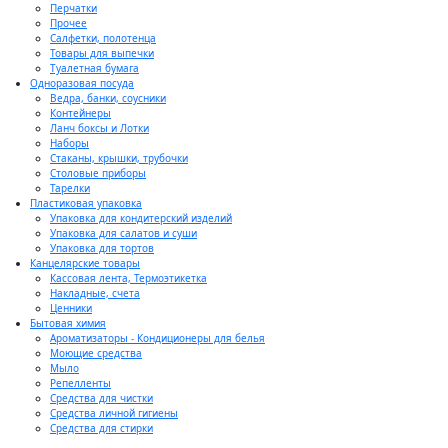
Перчатки
Прочее
Салфетки, полотенца
Товары для выпечки
Туалетная бумага
Одноразовая посуда
Ведра, банки, соусники
Контейнеры
Ланч боксы и Лотки
Наборы
Стаканы, крышки, трубочки
Столовые приборы
Тарелки
Пластиковая упаковка
Упаковка для кондитерский изделий
Упаковка для салатов и суши
Упаковка для тортов
Канцелярские товары
Кассовая лента, Термоэтикетка
Накладные, счета
Ценники
Бытовая химия
Ароматизаторы - Кондиционеры для белья
Моющие средства
Мыло
Репелленты
Средства для чистки
Средства личной гигиены
Средства для стирки