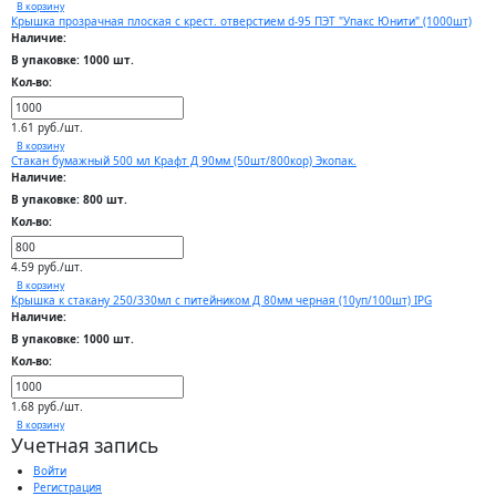
В корзину
Крышка прозрачная плоская с крест. отверстием d-95 ПЭТ "Упакс Юнити" (1000шт)
Наличие:
В упаковке: 1000 шт.
Кол-во:
1.61 руб./шт.
В корзину
Стакан бумажный 500 мл Крафт Д 90мм (50шт/800кор) Экопак.
Наличие:
В упаковке: 800 шт.
Кол-во:
4.59 руб./шт.
В корзину
Крышка к стакану 250/330мл с питейником Д 80мм черная (10уп/100шт) IPG
Наличие:
В упаковке: 1000 шт.
Кол-во:
1.68 руб./шт.
В корзину
Учетная запись
Войти
Регистрация