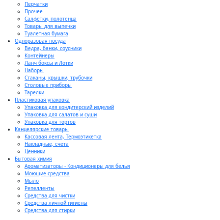
Перчатки
Прочее
Салфетки, полотенца
Товары для выпечки
Туалетная бумага
Одноразовая посуда
Ведра, банки, соусники
Контейнеры
Ланч боксы и Лотки
Наборы
Стаканы, крышки, трубочки
Столовые приборы
Тарелки
Пластиковая упаковка
Упаковка для кондитерский изделий
Упаковка для салатов и суши
Упаковка для тортов
Канцелярские товары
Кассовая лента, Термоэтикетка
Накладные, счета
Ценники
Бытовая химия
Ароматизаторы - Кондиционеры для белья
Моющие средства
Мыло
Репелленты
Средства для чистки
Средства личной гигиены
Средства для стирки