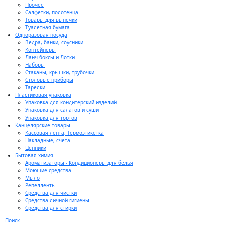
Прочее
Салфетки, полотенца
Товары для выпечки
Туалетная бумага
Одноразовая посуда
Ведра, банки, соусники
Контейнеры
Ланч боксы и Лотки
Наборы
Стаканы, крышки, трубочки
Столовые приборы
Тарелки
Пластиковая упаковка
Упаковка для кондитерский изделий
Упаковка для салатов и суши
Упаковка для тортов
Канцелярские товары
Кассовая лента, Термоэтикетка
Накладные, счета
Ценники
Бытовая химия
Ароматизаторы - Кондиционеры для белья
Моющие средства
Мыло
Репелленты
Средства для чистки
Средства личной гигиены
Средства для стирки
Поиск