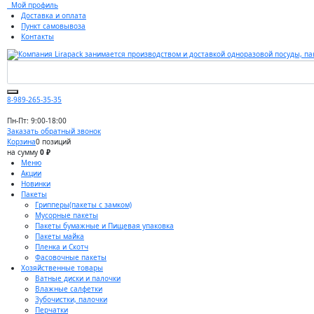
Мой профиль
Доставка и оплата
Пункт самовывоза
Контакты
8-989-265-35-35
Пн-Пт: 9:00-18:00
Заказать обратный звонок
Корзина
0 позиций
на сумму
0 ₽
Меню
Акции
Новинки
Пакеты
Грипперы(пакеты с замком)
Мусорные пакеты
Пакеты бумажные и Пищевая упаковка
Пакеты майка
Пленка и Скотч
Фасовочные пакеты
Хозяйственные товары
Ватные диски и палочки
Влажные салфетки
Зубочистки, палочки
Перчатки