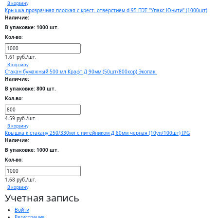
В корзину
Крышка прозрачная плоская с крест. отверстием d-95 ПЭТ "Упакс Юнити" (1000шт)
Наличие:
В упаковке: 1000 шт.
Кол-во:
1.61 руб./шт.
В корзину
Стакан бумажный 500 мл Крафт Д 90мм (50шт/800кор) Экопак.
Наличие:
В упаковке: 800 шт.
Кол-во:
4.59 руб./шт.
В корзину
Крышка к стакану 250/330мл с питейником Д 80мм черная (10уп/100шт) IPG
Наличие:
В упаковке: 1000 шт.
Кол-во:
1.68 руб./шт.
В корзину
Учетная запись
Войти
Регистрация