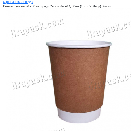
Одноразовая посуда
Стакан бумажный 250 мл Крафт 2-х слойный Д 80мм (25шт/750кор) Экопак