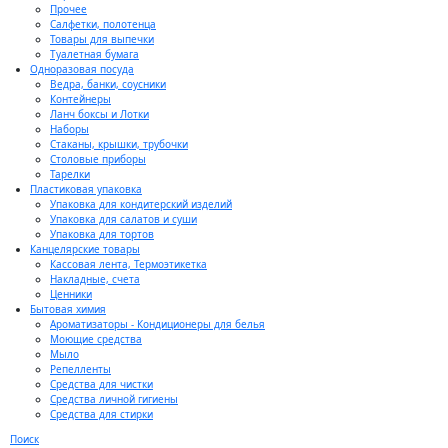
Прочее
Салфетки, полотенца
Товары для выпечки
Туалетная бумага
Одноразовая посуда
Ведра, банки, соусники
Контейнеры
Ланч боксы и Лотки
Наборы
Стаканы, крышки, трубочки
Столовые приборы
Тарелки
Пластиковая упаковка
Упаковка для кондитерский изделий
Упаковка для салатов и суши
Упаковка для тортов
Канцелярские товары
Кассовая лента, Термоэтикетка
Накладные, счета
Ценники
Бытовая химия
Ароматизаторы - Кондиционеры для белья
Моющие средства
Мыло
Репелленты
Средства для чистки
Средства личной гигиены
Средства для стирки
Поиск