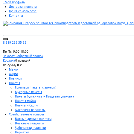
Мой профиль
Доставка и оплата
Пункт самовывоза
Контакты
8-989-265-35-35
Пн-Пт: 9:00-18:00
Заказать обратный звонок
Корзина
0 позиций
на сумму
0 ₽
Меню
Акции
Новинки
Пакеты
Грипперы(пакеты с замком)
Мусорные пакеты
Пакеты бумажные и Пищевая упаковка
Пакеты майка
Пленка и Скотч
Фасовочные пакеты
Хозяйственные товары
Ватные диски и палочки
Влажные салфетки
Зубочистки, палочки
Перчатки