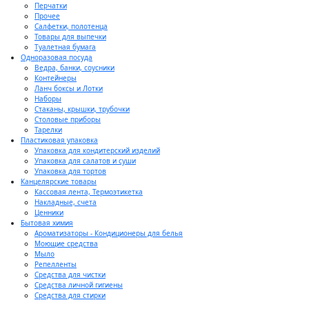
Перчатки
Прочее
Салфетки, полотенца
Товары для выпечки
Туалетная бумага
Одноразовая посуда
Ведра, банки, соусники
Контейнеры
Ланч боксы и Лотки
Наборы
Стаканы, крышки, трубочки
Столовые приборы
Тарелки
Пластиковая упаковка
Упаковка для кондитерский изделий
Упаковка для салатов и суши
Упаковка для тортов
Канцелярские товары
Кассовая лента, Термоэтикетка
Накладные, счета
Ценники
Бытовая химия
Ароматизаторы - Кондиционеры для белья
Моющие средства
Мыло
Репелленты
Средства для чистки
Средства личной гигиены
Средства для стирки