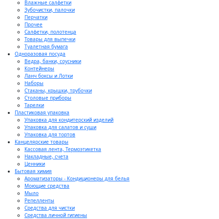
Влажные салфетки
Зубочистки, палочки
Перчатки
Прочее
Салфетки, полотенца
Товары для выпечки
Туалетная бумага
Одноразовая посуда
Ведра, банки, соусники
Контейнеры
Ланч боксы и Лотки
Наборы
Стаканы, крышки, трубочки
Столовые приборы
Тарелки
Пластиковая упаковка
Упаковка для кондитерский изделий
Упаковка для салатов и суши
Упаковка для тортов
Канцелярские товары
Кассовая лента, Термоэтикетка
Накладные, счета
Ценники
Бытовая химия
Ароматизаторы - Кондиционеры для белья
Моющие средства
Мыло
Репелленты
Средства для чистки
Средства личной гигиены