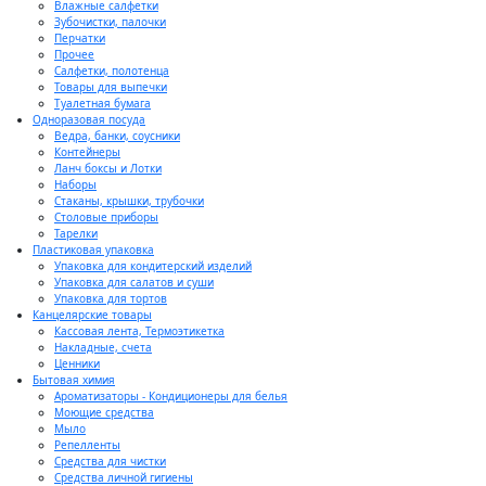
Влажные салфетки
Зубочистки, палочки
Перчатки
Прочее
Салфетки, полотенца
Товары для выпечки
Туалетная бумага
Одноразовая посуда
Ведра, банки, соусники
Контейнеры
Ланч боксы и Лотки
Наборы
Стаканы, крышки, трубочки
Столовые приборы
Тарелки
Пластиковая упаковка
Упаковка для кондитерский изделий
Упаковка для салатов и суши
Упаковка для тортов
Канцелярские товары
Кассовая лента, Термоэтикетка
Накладные, счета
Ценники
Бытовая химия
Ароматизаторы - Кондиционеры для белья
Моющие средства
Мыло
Репелленты
Средства для чистки
Средства личной гигиены