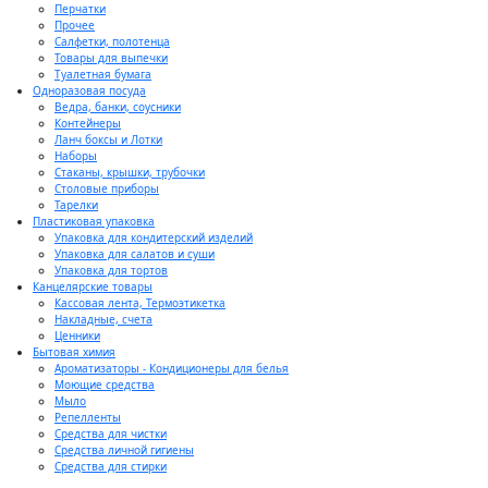
Перчатки
Прочее
Салфетки, полотенца
Товары для выпечки
Туалетная бумага
Одноразовая посуда
Ведра, банки, соусники
Контейнеры
Ланч боксы и Лотки
Наборы
Стаканы, крышки, трубочки
Столовые приборы
Тарелки
Пластиковая упаковка
Упаковка для кондитерский изделий
Упаковка для салатов и суши
Упаковка для тортов
Канцелярские товары
Кассовая лента, Термоэтикетка
Накладные, счета
Ценники
Бытовая химия
Ароматизаторы - Кондиционеры для белья
Моющие средства
Мыло
Репелленты
Средства для чистки
Средства личной гигиены
Средства для стирки