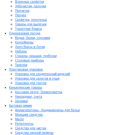
Влажные салфетки
Зубочистки, палочки
Перчатки
Прочее
Салфетки, полотенца
Товары для выпечки
Туалетная бумага
Одноразовая посуда
Ведра, банки, соусники
Контейнеры
Ланч боксы и Лотки
Наборы
Стаканы, крышки, трубочки
Столовые приборы
Тарелки
Пластиковая упаковка
Упаковка для кондитерский изделий
Упаковка для салатов и суши
Упаковка для тортов
Канцелярские товары
Кассовая лента, Термоэтикетка
Накладные, счета
Ценники
Бытовая химия
Ароматизаторы - Кондиционеры для белья
Моющие средства
Мыло
Репелленты
Средства для чистки
Средства личной гигиены