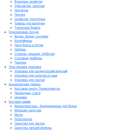
Влажные салфетки
Зубочистки, палочки
Перчатки
Прочее
Салфетки, полотенца
Товары для выпечки
Туалетная бумага
Одноразовая посуда
Ведра, банки, соусники
Контейнеры
Ланч боксы и Лотки
Наборы
Стаканы, крышки, трубочки
Столовые приборы
Тарелки
Пластиковая упаковка
Упаковка для кондитерский изделий
Упаковка для салатов и суши
Упаковка для тортов
Канцелярские товары
Кассовая лента, Термоэтикетка
Накладные, счета
Ценники
Бытовая химия
Ароматизаторы - Кондиционеры для белья
Моющие средства
Мыло
Репелленты
Средства для чистки
Средства личной гигиены