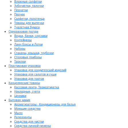
Влажные салфетки
Зубочистки, палочки
Перчатки
Прочее
Салфетки, полотенца
Товары для выпечки
Туалетная бумага
Одноразовая посуда
Ведра, банки, соусники
Контейнеры
Ланч боксы и Лотки
Наборы
Стаканы, крышки, трубочки
Столовые приборы
Тарелки
Пластиковая упаковка
Упаковка для кондитерский изделий
Упаковка для салатов и суши
Упаковка для тортов
Канцелярские товары
Кассовая лента, Термоэтикетка
Накладные, счета
Ценники
Бытовая химия
Ароматизаторы - Кондиционеры для белья
Моющие средства
Мыло
Репелленты
Средства для чистки
Средства личной гигиены