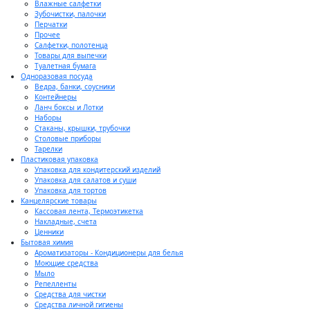
Влажные салфетки
Зубочистки, палочки
Перчатки
Прочее
Салфетки, полотенца
Товары для выпечки
Туалетная бумага
Одноразовая посуда
Ведра, банки, соусники
Контейнеры
Ланч боксы и Лотки
Наборы
Стаканы, крышки, трубочки
Столовые приборы
Тарелки
Пластиковая упаковка
Упаковка для кондитерский изделий
Упаковка для салатов и суши
Упаковка для тортов
Канцелярские товары
Кассовая лента, Термоэтикетка
Накладные, счета
Ценники
Бытовая химия
Ароматизаторы - Кондиционеры для белья
Моющие средства
Мыло
Репелленты
Средства для чистки
Средства личной гигиены