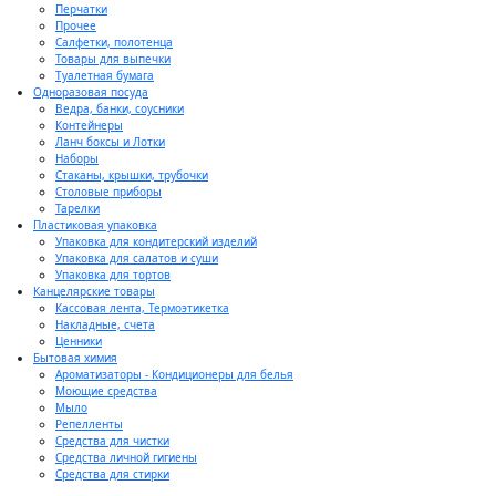
Перчатки
Прочее
Салфетки, полотенца
Товары для выпечки
Туалетная бумага
Одноразовая посуда
Ведра, банки, соусники
Контейнеры
Ланч боксы и Лотки
Наборы
Стаканы, крышки, трубочки
Столовые приборы
Тарелки
Пластиковая упаковка
Упаковка для кондитерский изделий
Упаковка для салатов и суши
Упаковка для тортов
Канцелярские товары
Кассовая лента, Термоэтикетка
Накладные, счета
Ценники
Бытовая химия
Ароматизаторы - Кондиционеры для белья
Моющие средства
Мыло
Репелленты
Средства для чистки
Средства личной гигиены
Средства для стирки