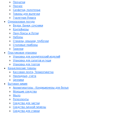
Перчатки
Прочее
Салфетки, полотенца
Товары для выпечки
Туалетная бумага
Одноразовая посуда
Ведра, банки, соусники
Контейнеры
Ланч боксы и Лотки
Наборы
Стаканы, крышки, трубочки
Столовые приборы
Тарелки
Пластиковая упаковка
Упаковка для кондитерский изделий
Упаковка для салатов и суши
Упаковка для тортов
Канцелярские товары
Кассовая лента, Термоэтикетка
Накладные, счета
Ценники
Бытовая химия
Ароматизаторы - Кондиционеры для белья
Моющие средства
Мыло
Репелленты
Средства для чистки
Средства личной гигиены
Средства для стирки