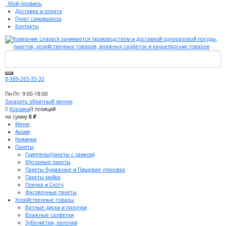
Мой профиль
Доставка и оплата
Пункт самовывоза
Контакты
8-989-265-35-35
Пн-Пт: 9:00-18:00
Заказать обратный звонок
Корзина
0 позиций
на сумму
0 ₽
Меню
Акции
Новинки
Пакеты
Грипперы(пакеты с замком)
Мусорные пакеты
Пакеты бумажные и Пищевая упаковка
Пакеты майка
Пленка и Скотч
Фасовочные пакеты
Хозяйственные товары
Ватные диски и палочки
Влажные салфетки
Зубочистки, палочки