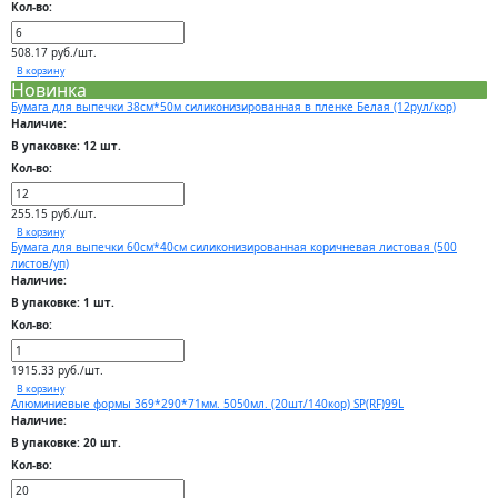
Кол-во:
508.17 руб./шт.
В корзину
Новинка
Бумага для выпечки 38см*50м силиконизированная в пленке Белая (12рул/кор)
Наличие:
В упаковке: 12 шт.
Кол-во:
255.15 руб./шт.
В корзину
Бумага для выпечки 60см*40см силиконизированная коричневая листовая (500
листов/уп)
Наличие:
В упаковке: 1 шт.
Кол-во:
1915.33 руб./шт.
В корзину
Алюминиевые формы 369*290*71мм. 5050мл. (20шт/140кор) SP(RF)99L
Наличие:
В упаковке: 20 шт.
Кол-во: