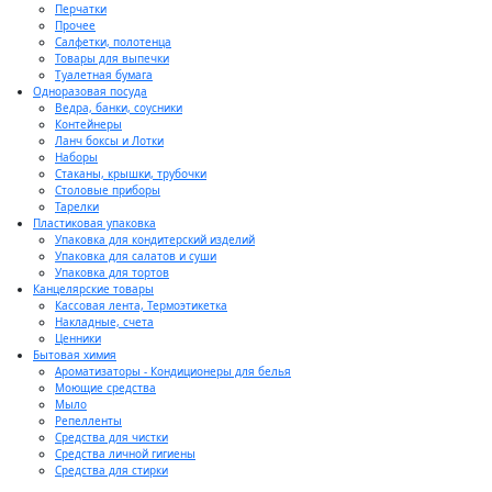
Перчатки
Прочее
Салфетки, полотенца
Товары для выпечки
Туалетная бумага
Одноразовая посуда
Ведра, банки, соусники
Контейнеры
Ланч боксы и Лотки
Наборы
Стаканы, крышки, трубочки
Столовые приборы
Тарелки
Пластиковая упаковка
Упаковка для кондитерский изделий
Упаковка для салатов и суши
Упаковка для тортов
Канцелярские товары
Кассовая лента, Термоэтикетка
Накладные, счета
Ценники
Бытовая химия
Ароматизаторы - Кондиционеры для белья
Моющие средства
Мыло
Репелленты
Средства для чистки
Средства личной гигиены
Средства для стирки