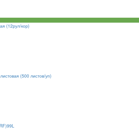
ая (12рул/кор)
листовая (500 листов/уп)
(RF)99L