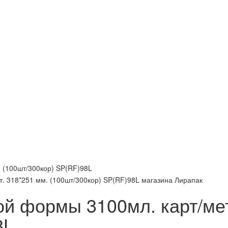
 (100шт/300кор) SP(RF)98L
 формы 3100мл. карт/мет
8L