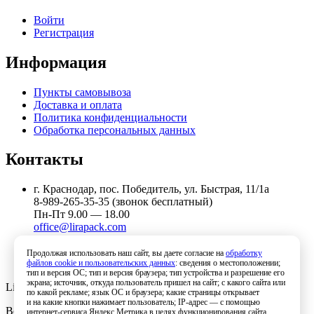
Войти
Регистрация
Информация
Пункты самовывоза
Доставка и оплата
Политика конфиденциальности
Обработка персональных данных
Контакты
г. Краснодар, пос. Победитель, ул. Быстрая, 11/1а
8-989-265-35-35 (звонок бесплатный)
Пн-Пт 9.00 — 18.00
office@lirapack.com
Посмотреть на карте
Продолжая использовать наш сайт, вы даете согласие на
обработку
файлов cookie и пользовательских данных
: сведения о местоположении;
тип и версия ОС; тип и версия браузера; тип устройства и разрешение его
экрана; источник, откуда пользователь пришел на сайт; с какого сайта или
Lirapack ©
2026 Все права защищены.
по какой рекламе; язык ОС и браузера; какие страницы открывает
и на какие кнопки нажимает пользователь; IP-адрес — с помощью
Все торговые марки принадлежат их владельцам
интернет-сервиса Яндекс.Метрика в целях функционирования сайта,