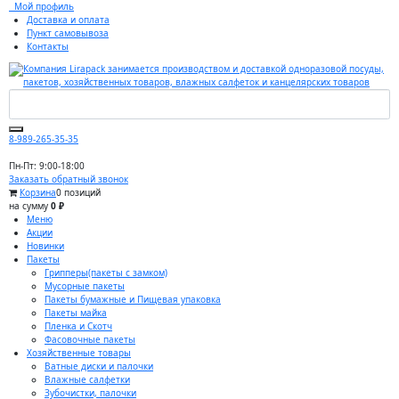
Мой профиль
Доставка и оплата
Пункт самовывоза
Контакты
8-989-265-35-35
Пн-Пт: 9:00-18:00
Заказать обратный звонок
Корзина
0 позиций
на сумму
0 ₽
Меню
Акции
Новинки
Пакеты
Грипперы(пакеты с замком)
Мусорные пакеты
Пакеты бумажные и Пищевая упаковка
Пакеты майка
Пленка и Скотч
Фасовочные пакеты
Хозяйственные товары
Ватные диски и палочки
Влажные салфетки
Зубочистки, палочки