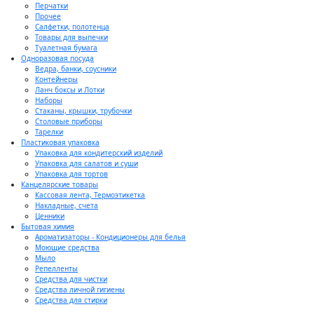
Перчатки
Прочее
Салфетки, полотенца
Товары для выпечки
Туалетная бумага
Одноразовая посуда
Ведра, банки, соусники
Контейнеры
Ланч боксы и Лотки
Наборы
Стаканы, крышки, трубочки
Столовые приборы
Тарелки
Пластиковая упаковка
Упаковка для кондитерский изделий
Упаковка для салатов и суши
Упаковка для тортов
Канцелярские товары
Кассовая лента, Термоэтикетка
Накладные, счета
Ценники
Бытовая химия
Ароматизаторы - Кондиционеры для белья
Моющие средства
Мыло
Репелленты
Средства для чистки
Средства личной гигиены
Средства для стирки