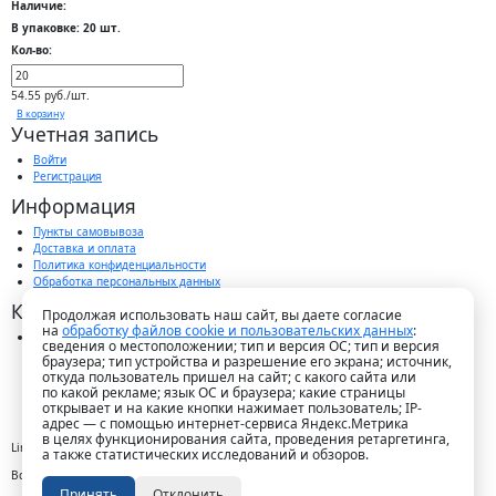
Наличие:
В упаковке: 20 шт.
Кол-во:
54.55 руб./шт.
В корзину
Учетная запись
Войти
Регистрация
Информация
Пункты самовывоза
Доставка и оплата
Политика конфиденциальности
Обработка персональных данных
Контакты
Продолжая использовать наш сайт, вы даете согласие
на
обработку файлов cookie и пользовательских данных
:
г. Краснодар, пос. Победитель, ул. Быстрая, 11/1а
сведения о местоположении; тип и версия ОС; тип и версия
8-989-265-35-35 (звонок бесплатный)
браузера; тип устройства и разрешение его экрана; источник,
Пн-Пт 9.00 — 18.00
откуда пользователь пришел на сайт; с какого сайта или
office@lirapack.com
по какой рекламе; язык ОС и браузера; какие страницы
Посмотреть на карте
открывает и на какие кнопки нажимает пользователь; IP-
адрес — с помощью интернет-сервиса Яндекс.Метрика
в целях функционирования сайта, проведения ретаргетинга,
Lirapack ©
2026 Все права защищены.
а также статистических исследований и обзоров.
Все торговые марки принадлежат их владельцам
Принять
Отклонить