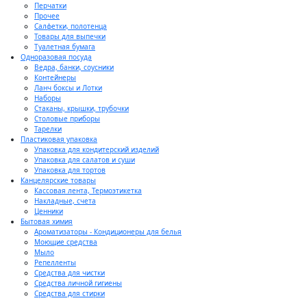
Перчатки
Прочее
Салфетки, полотенца
Товары для выпечки
Туалетная бумага
Одноразовая посуда
Ведра, банки, соусники
Контейнеры
Ланч боксы и Лотки
Наборы
Стаканы, крышки, трубочки
Столовые приборы
Тарелки
Пластиковая упаковка
Упаковка для кондитерский изделий
Упаковка для салатов и суши
Упаковка для тортов
Канцелярские товары
Кассовая лента, Термоэтикетка
Накладные, счета
Ценники
Бытовая химия
Ароматизаторы - Кондиционеры для белья
Моющие средства
Мыло
Репелленты
Средства для чистки
Средства личной гигиены
Средства для стирки