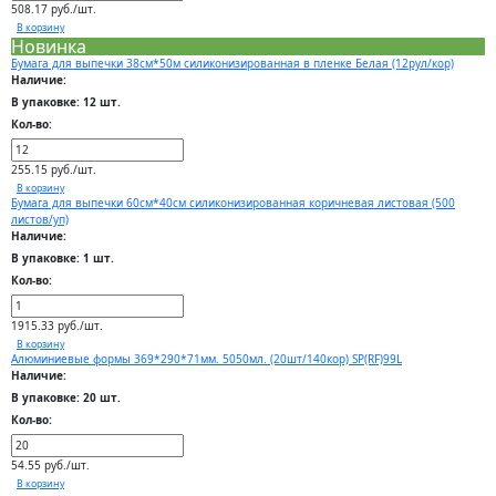
508.17 руб./шт.
В корзину
Новинка
Бумага для выпечки 38см*50м силиконизированная в пленке Белая (12рул/кор)
Наличие:
В упаковке: 12 шт.
Кол-во:
255.15 руб./шт.
В корзину
Бумага для выпечки 60см*40см силиконизированная коричневая листовая (500
листов/уп)
Наличие:
В упаковке: 1 шт.
Кол-во:
1915.33 руб./шт.
В корзину
Алюминиевые формы 369*290*71мм. 5050мл. (20шт/140кор) SP(RF)99L
Наличие:
В упаковке: 20 шт.
Кол-во:
54.55 руб./шт.
В корзину