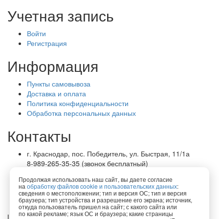
Учетная запись
Войти
Регистрация
Информация
Пункты самовывоза
Доставка и оплата
Политика конфиденциальности
Обработка персональных данных
Контакты
г. Краснодар, пос. Победитель, ул. Быстрая, 11/1а
8-989-265-35-35 (звонок бесплатный)
Пн-Пт 9.00 — 18.00
Продолжая использовать наш сайт, вы даете согласие
office@lirapack.com
на
обработку файлов cookie и пользовательских данных
:
Посмотреть на карте
сведения о местоположении; тип и версия ОС; тип и версия
браузера; тип устройства и разрешение его экрана; источник,
откуда пользователь пришел на сайт; с какого сайта или
по какой рекламе; язык ОС и браузера; какие страницы
Lirapack ©
2026 Все права защищены.