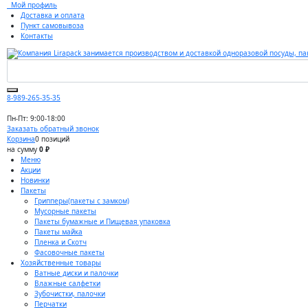
Мой профиль
Доставка и оплата
Пункт самовывоза
Контакты
8-989-265-35-35
Пн-Пт: 9:00-18:00
Заказать обратный звонок
Корзина
0 позиций
на сумму
0 ₽
Меню
Акции
Новинки
Пакеты
Грипперы(пакеты с замком)
Мусорные пакеты
Пакеты бумажные и Пищевая упаковка
Пакеты майка
Пленка и Скотч
Фасовочные пакеты
Хозяйственные товары
Ватные диски и палочки
Влажные салфетки
Зубочистки, палочки
Перчатки