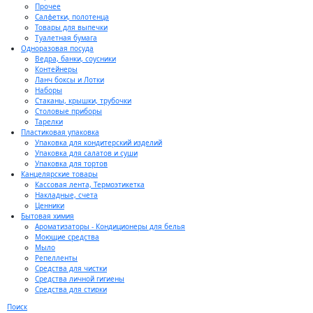
Прочее
Салфетки, полотенца
Товары для выпечки
Туалетная бумага
Одноразовая посуда
Ведра, банки, соусники
Контейнеры
Ланч боксы и Лотки
Наборы
Стаканы, крышки, трубочки
Столовые приборы
Тарелки
Пластиковая упаковка
Упаковка для кондитерский изделий
Упаковка для салатов и суши
Упаковка для тортов
Канцелярские товары
Кассовая лента, Термоэтикетка
Накладные, счета
Ценники
Бытовая химия
Ароматизаторы - Кондиционеры для белья
Моющие средства
Мыло
Репелленты
Средства для чистки
Средства личной гигиены
Средства для стирки
Поиск