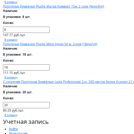
В корзину
Полотенце бумажное Plushe Ультра Комфорт 15м. 2 слоя (4рул/8уп)
Наличие:
В упаковке: 8 шт.
Кол-во:
147.77 руб./шт.
В корзину
Полотенце бумажное Plushe Мега рулон 50 м. 2слоя (18рул/уп)
Наличие:
В упаковке: 18 шт.
Кол-во:
111.15 руб./шт.
В корзину
Z сложения Полотенца Бумажные Lasla Professional 2сл. 200 листов белые Econom 21 г
Наличие:
В упаковке: 20 шт.
Кол-во:
80.29 руб./шт.
В корзину
Учетная запись
Войти
Регистрация