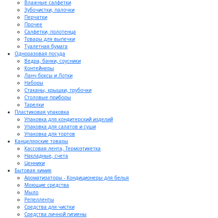
Влажные салфетки
Зубочистки, палочки
Перчатки
Прочее
Салфетки, полотенца
Товары для выпечки
Туалетная бумага
Одноразовая посуда
Ведра, банки, соусники
Контейнеры
Ланч боксы и Лотки
Наборы
Стаканы, крышки, трубочки
Столовые приборы
Тарелки
Пластиковая упаковка
Упаковка для кондитерский изделий
Упаковка для салатов и суши
Упаковка для тортов
Канцелярские товары
Кассовая лента, Термоэтикетка
Накладные, счета
Ценники
Бытовая химия
Ароматизаторы - Кондиционеры для белья
Моющие средства
Мыло
Репелленты
Средства для чистки
Средства личной гигиены