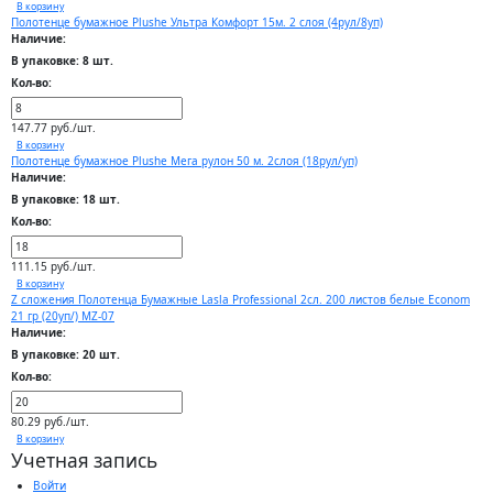
В корзину
Полотенце бумажное Plushe Ультра Комфорт 15м. 2 слоя (4рул/8уп)
Наличие:
В упаковке: 8 шт.
Кол-во:
147.77 руб./шт.
В корзину
Полотенце бумажное Plushe Мега рулон 50 м. 2слоя (18рул/уп)
Наличие:
В упаковке: 18 шт.
Кол-во:
111.15 руб./шт.
В корзину
Z сложения Полотенца Бумажные Lasla Professional 2сл. 200 листов белые Econom
21 гр (20уп/) MZ-07
Наличие:
В упаковке: 20 шт.
Кол-во:
80.29 руб./шт.
В корзину
Учетная запись
Войти